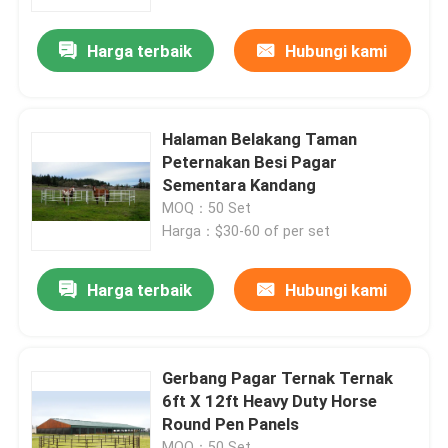
Harga terbaik
Hubungi kami
Produk
Video
Halaman Belakang Taman
Peternakan Besi Pagar
Panel Pagar Jala
Sementara Kandang
MOQ：50 Set
Harga：$30-60 of per set
Pagar Jaring Keamanan Tinggi
Harga terbaik
Hubungi kami
Pagar Keamanan V Mesh
pagar rantai
Gerbang Pagar Ternak Ternak
6ft X 12ft Heavy Duty Horse
Round Pen Panels
Pagar Besi Tempa
MOQ：50 Set