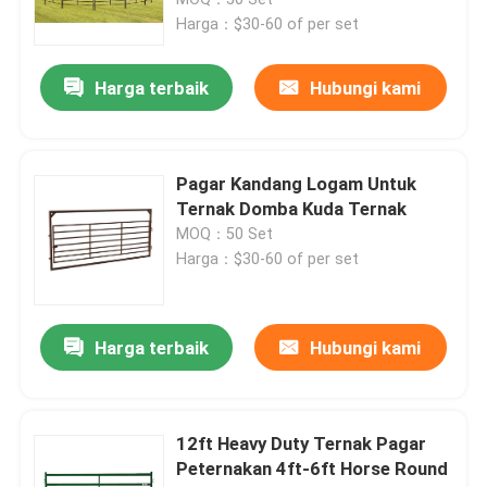
Harga：$30-60 of per set
Pagar Kandang
Harga terbaik
Hubungi kami
Pagar Simpul Tetap
Pagar Kandang Logam Untuk
Panel Pagar Sementara
Ternak Domba Kuda Ternak
MOQ：50 Set
Harga：$30-60 of per set
Pagar Palisade
Gerbang Pagar Logam
Harga terbaik
Hubungi kami
tirai jaring logam
12ft Heavy Duty Ternak Pagar
Peternakan 4ft-6ft Horse Round
Kandang Anjing Tugas Berat