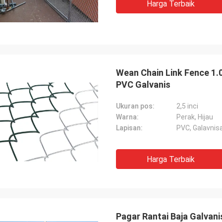
Harga Terbaik
Wean Chain Link Fence 1.
PVC Galvanis
Ukuran pos:
2,5 inci
Warna:
Perak, Hijau
Lapisan:
PVC, Galavnis
Harga Terbaik
Pagar Rantai Baja Galvan