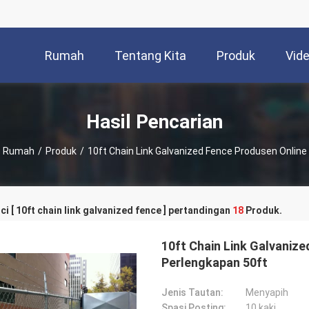
Rumah
Tentang Kita
Produk
Vid
Hasil Pencarian
Rumah
/
Produk
/
10ft Chain Link Galvanized Fence Produsen Online
ci [ 10ft chain link galvanized fence ] pertandingan
18
Produk.
10ft Chain Link Galvanize
Perlengkapan 50ft
Jenis Tautan:
Menyapih
Spasi Posting:
10 kaki