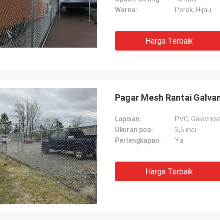
Warna:
Perak, Hijau
Harga Terbaik
Pagar Mesh Rantai Galvan
Lapisan:
PVC, Galavnis
Ukuran pos:
2,5 inci
Perlengkapan:
Ya
Harga Terbaik