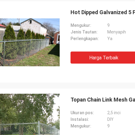
Hot Dipped Galvanized 5 
Mengukur:
9
Jenis Tautan:
Menyapih
Perlengkapan:
Ya
Harga Terbaik
Topan Chain Link Mesh Ga
Ukuran pos:
2,5 inci
Instalasi:
DIY
Mengukur:
9