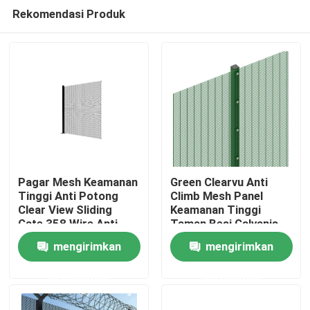
Rekomendasi Produk
Pagar Mesh Keamanan
Green Clearvu Anti
Tinggi Anti Potong
Climb Mesh Panel
Clear View Sliding
Keamanan Tinggi
Rumah
Gate 358 Wire Anti
Taman Besi Galvanis
Climb
358
mengirimkan
mengirimkan
Tentang kita
permintaan
permintaan
Kontak