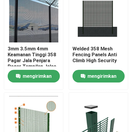
Produk
Video
3mm 3.5mm 4mm
Welded 358 Mesh
Panel Pagar Jala
Keamanan Tinggi 358
Fencing Panels Anti
Pagar Jala Penjara
Climb High Security
Pagar Tampilan Jelas
Pagar Jaring Keamanan Tinggi
mengirimkan
mengirimkan
permintaan
permintaan
Pagar Keamanan V Mesh
pagar rantai
Pagar Besi Tempa