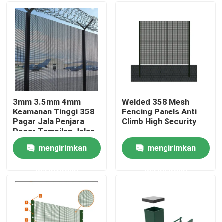
Tentang kami
Tur Pabrik
Kontrol kualitas
3mm 3.5mm 4mm
Welded 358 Mesh
Keamanan Tinggi 358
Fencing Panels Anti
Pagar Jala Penjara
Climb High Security
Hubungi kami
Pagar Tampilan Jelas
mengirimkan
mengirimkan
Permintaan Penawaran
permintaan
permintaan
Panel Pagar Jala
Pagar Jaring Keamanan Tinggi