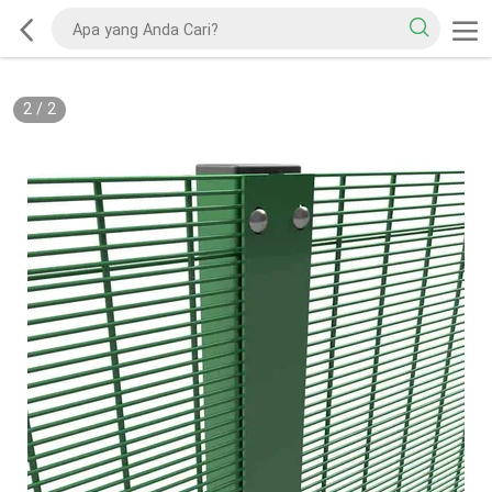
2
/
2