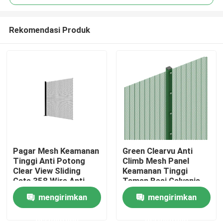
Rekomendasi Produk
Pagar Mesh Keamanan
Green Clearvu Anti
Rumah
Tinggi Anti Potong
Climb Mesh Panel
Clear View Sliding
Keamanan Tinggi
Gate 358 Wire Anti
Taman Besi Galvanis
Produk
Climb
358
mengirimkan
mengirimkan
permintaan
permintaan
Video